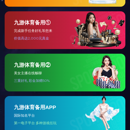
目前国内大多数康复医院还没有上线韦德官方网站或康复治疗病
历系统，我院自主研发的这套系统有助于康复医院信息化标准建
设，并为康复医院等级评审提供有力保障。
上一篇内容:
韦德官方网站的管理意义
下一篇内容:
韦德官方网站的信息化建设
0537-3201560
合作咨询
地址：山东省济宁市高新区红星康城丽景2号3号楼商业裙房
01单元5层0501号