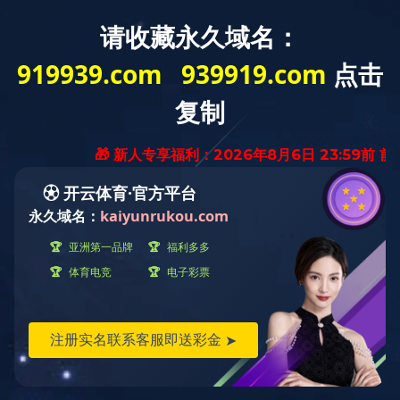
Toggl
naviga
网站首页
产品中心
客户案例
韦德网站(中
国)
首页
产品中心
韦德官方网站
康复管理系统
康复管理系统
案例分享
客户留言
关于我们
公司简介
发展历程
资质证书
组织构架
公司环境
韦德网站(中国)
Previous
Nex
首页
>
企业新闻
>
韦德官方网站的智能信息共享