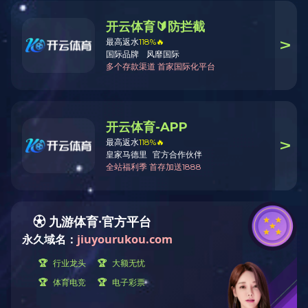
韦德官方网站的智能信息共享
韦德官方网站的智能信息共享
4.1 实现智能安排
韦德官方网站根据治疗师、康复设备、康复患者、治疗方案及诊
疗规范等相关因素，智能、动态安排康复患者的治疗时段，最大限
度地科学合理安排时间，降低人力成本，提高工作效率。该系统将
康复治疗环节中所涉及到的康复调度员、康复治疗师、医护人员及
康复患者有效、充分地结合，实现智能化管理。